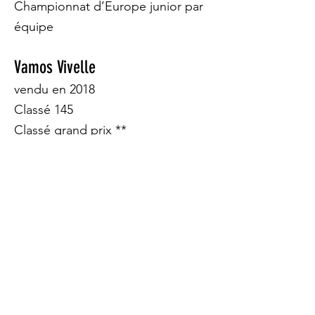
Championnat d’Europe junior par
équipe
Vamos Vivelle
vendu en 2018
Classé 145
Classé grand prix **
Feeling d’Agneau
6 ans en formation aux écuries
Fabuleuse des Etangs
6 ans en formation aux écuries